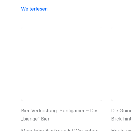
Weiterlesen
Bier Verkostung: Puntigamer – Das
Die Guinn
„bierige“ Bier
Blick hin
Moin liebe Bierfreunde! Wer schon
Heute mö