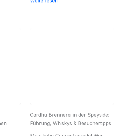
Weiterlesen
Cardhu Brennerei in der Speyside:
hen
Führung, Whiskys & Besuchertipps
Moin liebe Genussfreunde! Wer