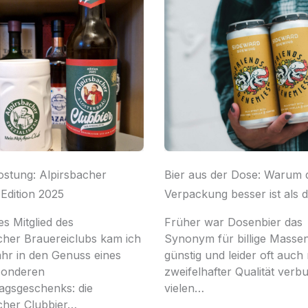
ostung: Alpirsbacher
Bier aus der Dose: Warum 
 Edition 2025
Verpackung besser ist als 
es Mitglied des
Früher war Dosenbier das
cher Brauereiclubs kam ich
Synonym für billige Masse
ahr in den Genuss eines
günstig und leider oft auch 
sonderen
zweifelhafter Qualität verb
agsgeschenks: die
vielen…
cher Clubbier…