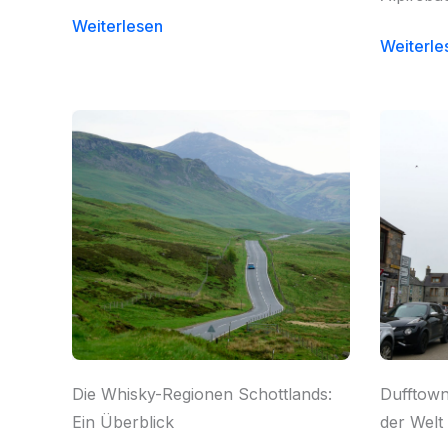
Weiterlesen
Weiterle
Die Whisky-Regionen Schottlands:
Dufftown
Ein Überblick
der Welt