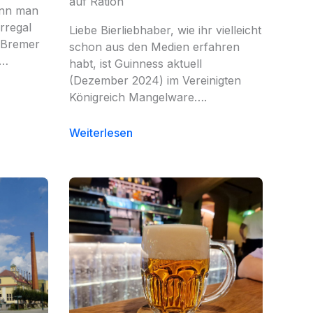
auf Ration
enn man
rregal
Liebe Bierliebhaber, wie ihr vielleicht
 Bremer
schon aus den Medien erfahren
s…
habt, ist Guinness aktuell
(Dezember 2024) im Vereinigten
Königreich Mangelware….
Weiterlesen