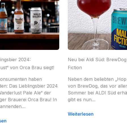
lingsbier 2024:
Neu bei Aldi Süd: BrewDog
ust“ von Orca Brau siegt!
Fiction
rkonsumenten haben
Neben dem beliebten „Hop 
den: Das Lieblingsbier 2024
von BrewDog, das vor alle
Wanderlust Pale Ale“ der
Sommer bei ALDI Süd erhält
er Brauerei Orca Brau! In
gibt es nun…
pannenden…
Weiterlesen
sen