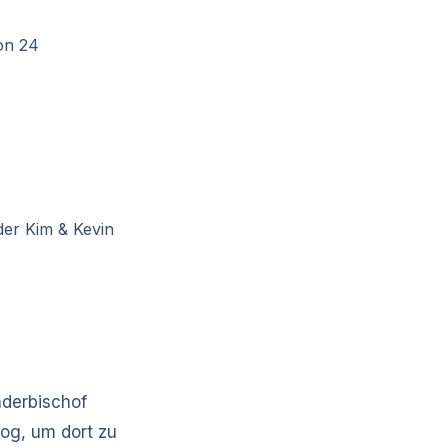
von 24
der Kim & Kevin
nderbischof
zog, um dort zu