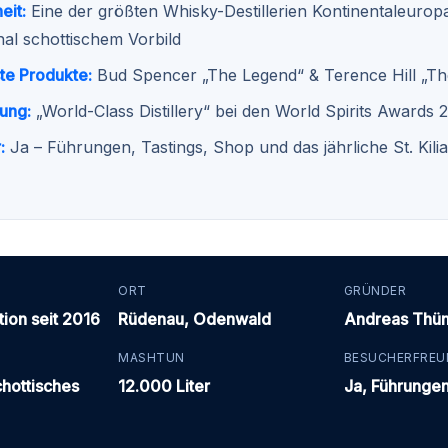
eit:
Eine der größten Whisky-Destillerien Kontinentaleurop
nal schottischem Vorbild
te Produkte:
Bud Spencer „The Legend“ & Terence Hill „T
ung:
„World-Class Distillery“ bei den World Spirits Awards
:
Ja – Führungen, Tastings, Shop und das jährliche St. Kil
ORT
GRÜNDER
tion seit 2016
Rüdenau, Odenwald
Andreas Thü
MASHTUN
BESUCHERFREU
chottisches
12.000 Liter
Ja, Führunge