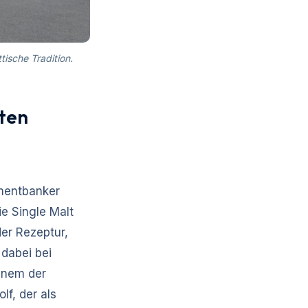
tische Tradition.
ßten
tmentbanker
ie Single Malt
der Rezeptur,
dabei bei
einem der
f, der als