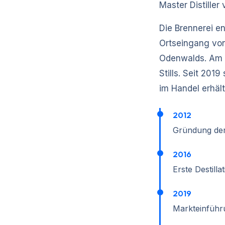
Master Distiller
Die Brennerei e
Ortseingang von
Odenwalds. Am St
Stills. Seit 201
im Handel erhält
2012
Gründung der
2016
Erste Destill
2019
Markteinführu