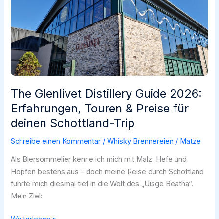
schweigen
und
die
Brennereien
durchatmen
The Glenlivet Distillery Guide 2026:
Erfahrungen, Touren & Preise für
deinen Schottland-Trip
Schreibe einen Kommentar
/
Whisky Brennereien
/
Matze
Als Biersommelier kenne ich mich mit Malz, Hefe und
Hopfen bestens aus – doch meine Reise durch Schottland
führte mich diesmal tief in die Welt des „Uisge Beatha“.
Mein Ziel:
The