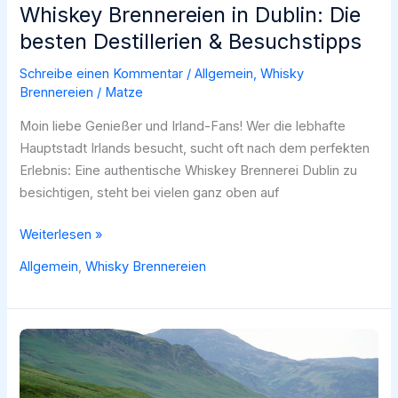
Whiskey Brennereien in Dublin: Die
besten Destillerien & Besuchstipps
Schreibe einen Kommentar
/
Allgemein
,
Whisky
Brennereien
/
Matze
Moin liebe Genießer und Irland-Fans! Wer die lebhafte
Hauptstadt Irlands besucht, sucht oft nach dem perfekten
Erlebnis: Eine authentische Whiskey Brennerei Dublin zu
besichtigen, steht bei vielen ganz oben auf
Whiskey
Weiterlesen »
Brennereien
Allgemein
,
Whisky Brennereien
in
Dublin:
Die
besten
Destillerien
&