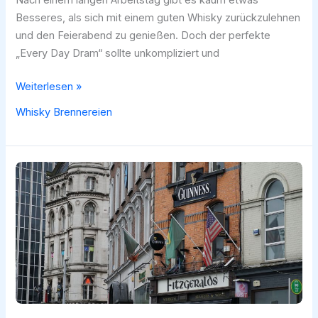
Besseres, als sich mit einem guten Whisky zurückzulehnen
und den Feierabend zu genießen. Doch der perfekte
„Every Day Dram“ sollte unkompliziert und
Every
Weiterlesen »
Day
Whisky Brennereien
Dram:
Der
perfekte
Feierabend-
Whisky