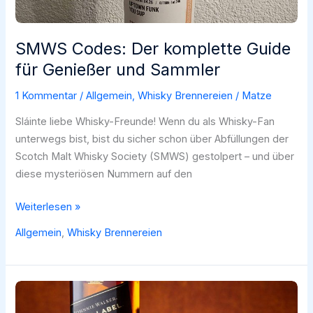
SMWS Codes: Der komplette Guide
für Genießer und Sammler
1 Kommentar
/
Allgemein
,
Whisky Brennereien
/
Matze
Sláinte liebe Whisky-Freunde! Wenn du als Whisky-Fan
unterwegs bist, bist du sicher schon über Abfüllungen der
Scotch Malt Whisky Society (SMWS) gestolpert – und über
diese mysteriösen Nummern auf den
SMWS
Weiterlesen »
Codes:
Allgemein
,
Whisky Brennereien
Der
komplette
Guide
für
Genießer