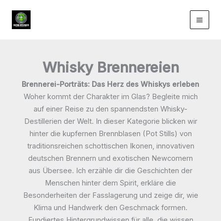
Zum
Inhalt
springen
Whisky Brennereien
Brennerei-Porträts: Das Herz des Whiskys erleben
Woher kommt der Charakter im Glas? Begleite mich
auf einer Reise zu den spannendsten Whisky-
Destillerien der Welt. In dieser Kategorie blicken wir
hinter die kupfernen Brennblasen (Pot Stills) von
traditionsreichen schottischen Ikonen, innovativen
deutschen Brennern und exotischen Newcomern
aus Übersee. Ich erzähle dir die Geschichten der
Menschen hinter dem Spirit, erkläre die
Besonderheiten der Fasslagerung und zeige dir, wie
Klima und Handwerk den Geschmack formen.
Fundiertes Hintergrundwissen für alle, die wissen