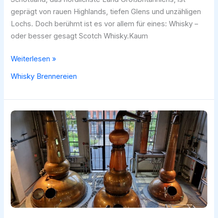
geprägt von rauen Highlands, tiefen Glens und unzähligen
Lochs. Doch berühmt ist es vor allem für eines: Whisky –
oder besser gesagt Scotch Whisky.Kaum
Die
Weiterlesen »
größten
Whisky Brennereien
Whisky
Brennereien
in
Schottland