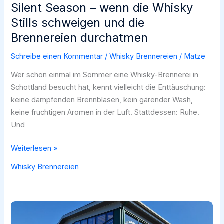
Silent Season – wenn die Whisky
Stills schweigen und die
Brennereien durchatmen
Schreibe einen Kommentar
/
Whisky Brennereien
/
Matze
Wer schon einmal im Sommer eine Whisky-Brennerei in
Schottland besucht hat, kennt vielleicht die Enttäuschung:
keine dampfenden Brennblasen, kein gärender Wash,
keine fruchtigen Aromen in der Luft. Stattdessen: Ruhe.
Und
Silent
Weiterlesen »
Season
Whisky Brennereien
–
wenn
die
Whisky
Stills