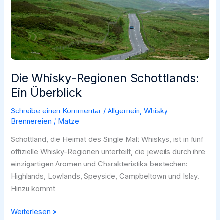
Besuchstipps
Die Whisky-Regionen Schottlands:
Ein Überblick
Schreibe einen Kommentar
/
Allgemein
,
Whisky
Brennereien
/
Matze
Schottland, die Heimat des Single Malt Whiskys, ist in fünf
offizielle Whisky-Regionen unterteilt, die jeweils durch ihre
einzigartigen Aromen und Charakteristika bestechen:
Highlands, Lowlands, Speyside, Campbeltown und Islay.
Hinzu kommt
Die
Weiterlesen »