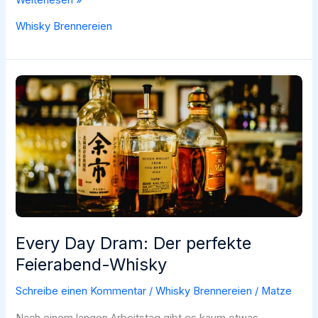
Weiterlesen »
Glenlivet
Whisky Brennereien
Distillery
Guide
2026:
Erfahrungen,
Touren
&
Preise
für
deinen
Schottland-
Trip
Every Day Dram: Der perfekte
Feierabend-Whisky
Schreibe einen Kommentar
/
Whisky Brennereien
/
Matze
Nach einem langen Arbeitstag gibt es kaum etwas