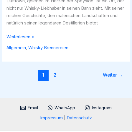
Dufftown, gelegen im Herzen der Speyside, ist ein Ort, der
nicht nur Whisky-Liebhaber in seinen Bann zieht. Mit seiner
reichen Geschichte, den malerischen Landschaften und
natürlich seinen legendären Destillerien bietet
Dufftown
Weiterlesen »
–
Allgemein
,
Whisky Brennereien
Die
Whisky-
Hauptstadt
der
1
2
Weiter
→
Welt
Email
WhatsApp
Instagram
Impressum
|
Datenschutz