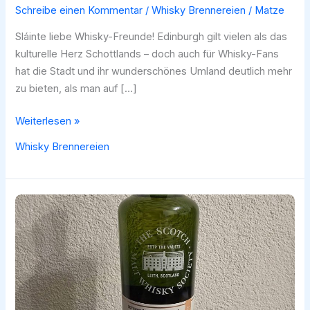
Schreibe einen Kommentar
/
Whisky Brennereien
/
Matze
Sláinte liebe Whisky-Freunde! Edinburgh gilt vielen als das
kulturelle Herz Schottlands – doch auch für Whisky-Fans
hat die Stadt und ihr wunderschönes Umland deutlich mehr
zu bieten, als man auf […]
Whisky
Weiterlesen »
Brennereien
Whisky Brennereien
in
und
um
Edinburgh