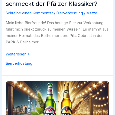
schmeckt der Pfälzer Klassiker?
Schreibe einen Kommentar
/
Bierverkostung
/
Matze
Moin liebe Bierfreunde! Das heutige Bier zur Verkostung
führt mich direkt zurück zu meinen Wurzeln. Es stammt aus
meiner Heimat: das Bellheimer Lord Pils. Gebraut in der
PARK & Bellheimer
Bellheimer
Weiterlesen »
Lord
Bierverkostung
Pils
im
Test:
Wie
schmeckt
der
Pfälzer
Klassiker?