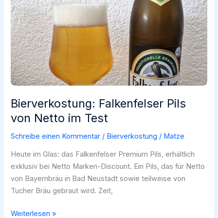
taugt
das
günstige
Discounter-
Bier
wirklich?
Bierverkostung: Falkenfelser Pils
von Netto im Test
Schreibe einen Kommentar
/
Bierverkostung
/
Matze
Heute im Glas: das Falkenfelser Premium Pils, erhältlich
exklusiv bei Netto Marken-Discount. Ein Pils, das für Netto
von Bayernbräu in Bad Neustadt sowie teilweise von
Tucher Bräu gebraut wird. Zeit,
Bierverkostung:
Weiterlesen »