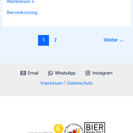
Welde
Weiterlesen »
No1
Bierverkostung
Slow
Beer
Pils
im
1
2
Weiter
→
Test:
So
schmeckt
das
Email
WhatsApp
Instagram
Premium-
Pils
Impressum
|
Datenschutz
🍻