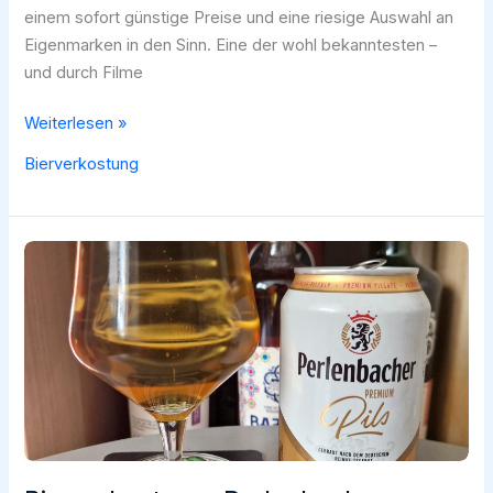
einem sofort günstige Preise und eine riesige Auswahl an
Eigenmarken in den Sinn. Eine der wohl bekanntesten –
und durch Filme
Bierverkostung:
Weiterlesen »
Das
Bierverkostung
Schultenbräu
Pils
von
Aldi
im
Test