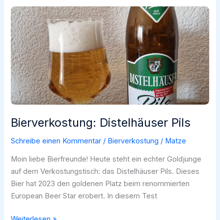
zwischen
Pils,
Helles
und
Lager?
Bierverkostung: Distelhäuser Pils
Schreibe einen Kommentar
/
Bierverkostung
/
Matze
Moin liebe Bierfreunde! Heute steht ein echter Goldjunge
auf dem Verkostungstisch: das Distelhäuser Pils. Dieses
Bier hat 2023 den goldenen Platz beim renommierten
European Beer Star erobert. In diesem Test
Bierverkostung:
Weiterlesen »