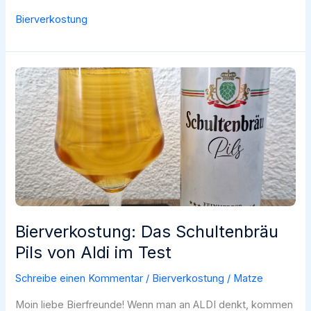
Falkenfelser
Bierverkostung
Pils
von
Netto
im
Test
Bierverkostung: Das Schultenbräu
Pils von Aldi im Test
Schreibe einen Kommentar
/
Bierverkostung
/
Matze
Moin liebe Bierfreunde! Wenn man an ALDI denkt, kommen