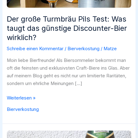
Der große Turmbräu Pils Test: Was
taugt das günstige Discounter-Bier
wirklich?
Schreibe einen Kommentar
/
Bierverkostung
/
Matze
Moin liebe Bierfreunde! Als Biersommelier bekommt man
oft die feinsten und exklusivsten Craft-Biere ins Glas. Aber
auf meinem Blog geht es nicht nur um limitierte Raritäten,
sondern um ehrliche Meinungen […]
Der
Weiterlesen »
große
Bierverkostung
Turmbräu
Pils
Test:
Was