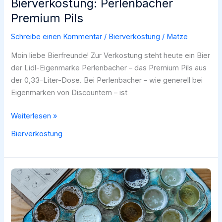
Bierverkostung: Perlenbacher
Premium Pils
Schreibe einen Kommentar
/
Bierverkostung
/
Matze
Moin liebe Bierfreunde! Zur Verkostung steht heute ein Bier
der Lidl-Eigenmarke Perlenbacher – das Premium Pils aus
der 0,33-Liter-Dose. Bei Perlenbacher – wie generell bei
Eigenmarken von Discountern – ist
Bierverkostung:
Weiterlesen »
Perlenbacher
Bierverkostung
Premium
Pils