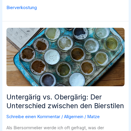
Lord
Bierverkostung
Pils
im
Test:
Wie
schmeckt
der
Pfälzer
Klassiker?
Untergärig vs. Obergärig: Der
Unterschied zwischen den Bierstilen
Schreibe einen Kommentar
/
Allgemein
/
Matze
Als Biersommelier werde ich oft gefragt, was der