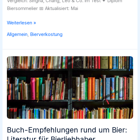
Vergleich: Singha, Chang, Leo & Co. im Test ✦ Diplom
Biersommelier 📅 Aktualisiert: Mai
Bier
Weiterlesen »
in
Allgemein
,
Bierverkostung
Thailand:
Singha,
Chang
&
Leo
im
Experten-
Test
Buch-Empfehlungen rund um Bier:
Literatur für Bierliebhaber