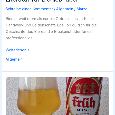
Schreibe einen Kommentar
/
Allgemein
/
Matze
Bier ist weit mehr als nur ein Getränk – es ist Kultur,
Handwerk und Leidenschaft. Egal, ob du dich für die
Geschichte des Bieres, die Braukunst oder für ein
professionelles
Buch-
Weiterlesen »
Empfehlungen
Allgemein
rund
um
Bier:
Literatur
für
Bierliebhaber