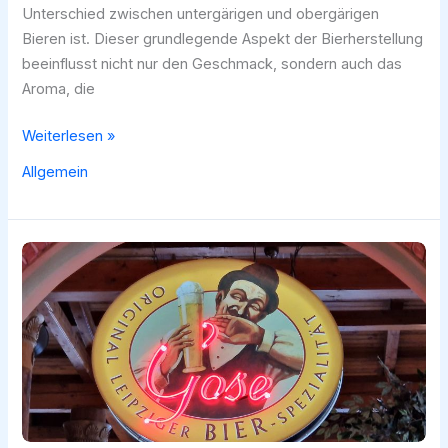
Unterschied zwischen untergärigen und obergärigen
Bieren ist. Dieser grundlegende Aspekt der Bierherstellung
beeinflusst nicht nur den Geschmack, sondern auch das
Aroma, die
Untergärig
Weiterlesen »
vs.
Allgemein
Obergärig:
Der
Unterschied
zwischen
den
Bierstilen