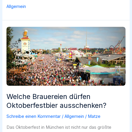
Braun
Allgemein
oder
Grün:
Welche
Bierflasche
schützt
das
Bier
am
besten?
Welche Brauereien dürfen
Oktoberfestbier ausschenken?
Schreibe einen Kommentar
/
Allgemein
/
Matze
Das Oktoberfest in München ist nicht nur das größte