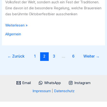
Volksfest der Welt, sondern auch ein Fest der Traditionen.
Eine davon ist die besondere Regelung, welche Brauereien
das berühmte Oktoberfestbier ausschenken
Welche
Weiterlesen »
Brauereien
Allgemein
dürfen
Oktoberfestbier
ausschenken?
←
Zurück
1
2
3
…
6
Weiter
→
Email
WhatsApp
Instagram
Impressum
|
Datenschutz