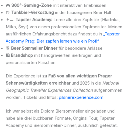
🎮
360°-Gaming-Zone
mit interaktiven Erlebnissen
🍺
Tankbier-Verkostung
in der hauseigenen Beer Hall
👨‍🍳
Tapster Academy:
Lerne alle drei Zapfstile (Hladinka,
Mlíko, Šnyt) von einem professionellen Zapfmeister. Meinen
ausführlichen Erfahrungsbericht dazu findest du in
„Tapster
Academy Prag: Bier zapfen lernen wie ein Profi“
🥂
Beer Sommelier Dinner
für besondere Anlässe
🛍️
Brandshop
mit handgravierten Bierkrügen und
personalisierten Flaschen
Die Experience ist
zu Fuß von allen wichtigen Prager
Sehenswürdigkeiten erreichbar
und 2025 in die
National
Geographic Traveller Experiences Collection
aufgenommen
worden. Tickets und Infos:
pilsnerexperience.com
Ich war selbst als Diplom Biersommelier eingeladen und
habe alle drei buchbaren Formate, Original Tour, Tapster
Academy und Biersommelier-Dinner, ausführlich getestet.