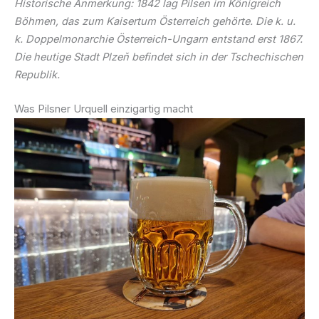
Historische Anmerkung: 1842 lag Pilsen im Königreich
Böhmen, das zum Kaisertum Österreich gehörte. Die k. u.
k. Doppelmonarchie Österreich-Ungarn entstand erst 1867.
Die heutige Stadt Plzeň befindet sich in der Tschechischen
Republik.
Was Pilsner Urquell einzigartig macht