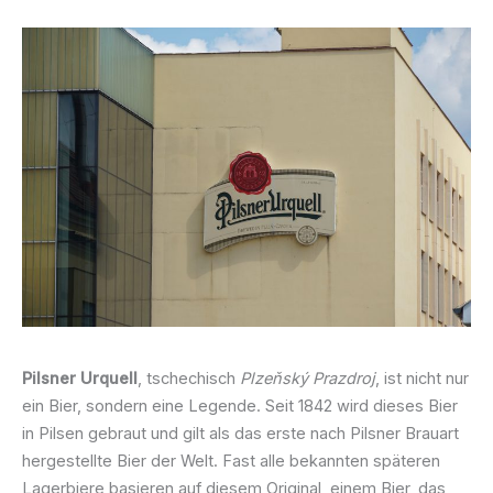
Pilsner Urquell
, tschechisch
Plzeňský Prazdroj
, ist nicht nur
ein Bier, sondern eine Legende. Seit 1842 wird dieses Bier
in Pilsen gebraut und gilt als das erste nach Pilsner Brauart
hergestellte Bier der Welt. Fast alle bekannten späteren
Lagerbiere basieren auf diesem Original, einem Bier, das