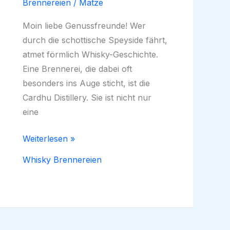
Brennereien
/
Matze
Moin liebe Genussfreunde! Wer
durch die schottische Speyside fährt,
atmet förmlich Whisky-Geschichte.
Eine Brennerei, die dabei oft
besonders ins Auge sticht, ist die
Cardhu Distillery. Sie ist nicht nur
eine
Cardhu
Weiterlesen »
Brennerei
Whisky Brennereien
in
der
Speyside:
Führung,
Whiskys