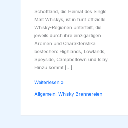
Schottland, die Heimat des Single
Malt Whiskys, ist in fünf offizielle
Whisky-Regionen unterteilt, die
jeweils durch ihre einzigartigen
Aromen und Charakteristika
bestechen: Highlands, Lowlands,
Speyside, Campbeltown und Islay.
Hinzu kommt […]
Die
Weiterlesen »
Whisky-
Allgemein
,
Whisky Brennereien
Regionen
Schottlands:
Ein
Überblick