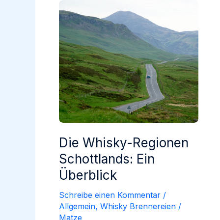
Die Whisky-Regionen
Schottlands: Ein
Überblick
Schreibe einen Kommentar
/
Allgemein
,
Whisky Brennereien
/
Matze