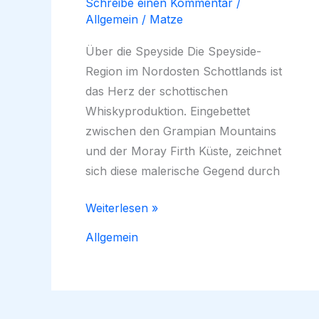
Schreibe einen Kommentar
/
Allgemein
/
Matze
Über die Speyside Die Speyside-
Region im Nordosten Schottlands ist
das Herz der schottischen
Whiskyproduktion. Eingebettet
zwischen den Grampian Mountains
und der Moray Firth Küste, zeichnet
sich diese malerische Gegend durch
Whisky
Weiterlesen »
Brennereien
Allgemein
in
der
Speyside
entdecken