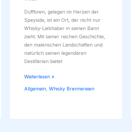
Dufftown, gelegen im Herzen der
Speyside, ist ein Ort, der nicht nur
Whisky-Liebhaber in seinen Bann
zieht. Mit seiner reichen Geschichte,
den malerischen Landschaften und
natürlich seinen legendären
Destillerien bietet
Dufftown
Weiterlesen »
–
Allgemein
,
Whisky Brennereien
Die
Whisky-
Hauptstadt
der
Welt