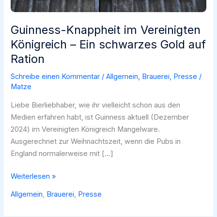
Guinness-Knappheit im Vereinigten
Königreich – Ein schwarzes Gold auf
Ration
Schreibe einen Kommentar
/
Allgemein
,
Brauerei
,
Presse
/
Matze
Liebe Bierliebhaber, wie ihr vielleicht schon aus den
Medien erfahren habt, ist Guinness aktuell (Dezember
2024) im Vereinigten Königreich Mangelware.
Ausgerechnet zur Weihnachtszeit, wenn die Pubs in
England normalerweise mit […]
Guinness-
Weiterlesen »
Knappheit
Allgemein
,
Brauerei
,
Presse
im
Vereinigten