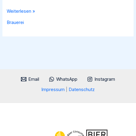
Die
Weiterlesen »
Guinness
Brauerei
Brauerei
in
Dublin:
Ein
Blick
hinter
die
Email
WhatsApp
Instagram
Kulissen
einer
Impressum
|
Datenschutz
Ikone