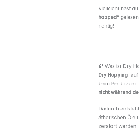
Vielleicht hast d
hopped“
gelesen 
richtig!
🍃 Was ist Dry H
Dry Hopping
, au
beim Bierbrauen
nicht während d
Dadurch entsteh
ätherischen Öle 
zerstört werden.