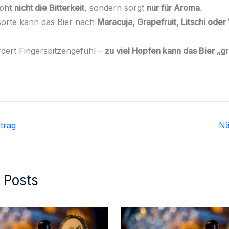
höht
nicht die Bitterkeit
, sondern sorgt
nur für Aroma
.
orte kann das Bier nach
Maracuja, Grapefruit, Litschi ode
rdert Fingerspitzengefühl –
zu viel Hopfen kann das Bier „g
trag
Nä
 Posts