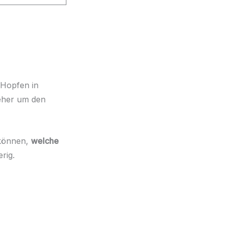
 Hopfen in
 eher um den
 können,
welche
erig.