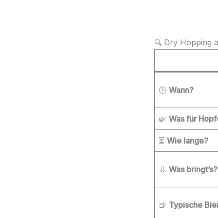
🔍 Dry Hopping a
🕒
Wann?
🌿
Was für Hopf
⏳
Wie lange?
👃
Was bringt’s?
🍺
Typische Bie