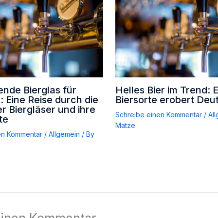
nde Bierglas für
Helles Bier im Trend: 
r: Eine Reise durch die
Biersorte erobert Deu
er Biergläser und ihre
Schreibe einen Kommentar
/
Al
te
Matze
en Kommentar
/
Allgemein
/ By