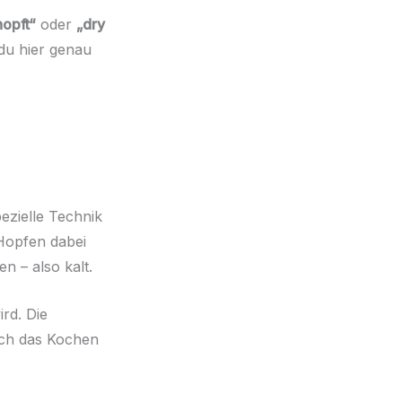
hopft“
oder
„dry
 du hier genau
spezielle Technik
Hopfen dabei
n – also kalt.
ird. Die
rch das Kochen