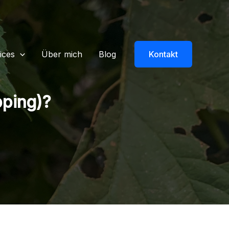
ices
Über mich
Blog
Kontakt
ping)?