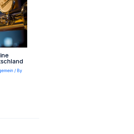
Eine
tschland
lgemein
/ By