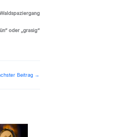
r Waldspaziergang
rün“ oder „grasig“
chster Beitrag
→