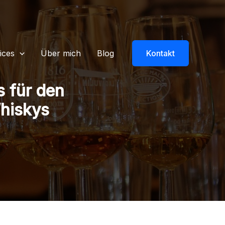
ices
Über mich
Blog
Kontakt
s für den
Whiskys