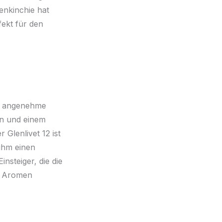
enkinchie hat
ekt für den
ne angenehme
en und einem
 Glenlivet 12 ist
 ihm einen
nsteiger, die die
en Aromen