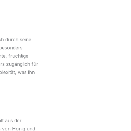
ch durch seine
m besonders
te, fruchtige
rs zugänglich für
exität, was ihn
lt aus der
n von Honig und