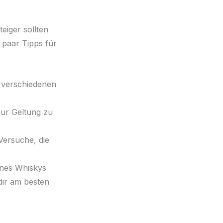
eiger sollten
 paar Tipps für
 verschiedenen
zur Geltung zu
Versuche, die
ines Whiskys
dir am besten