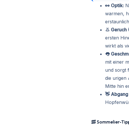
👀 Optik:
Na
warmen, h
erstaunlic
👃 Geruch 
ersten Hin
wirkt als v
👅 Geschma
mit einer 
und sorgt 
die urigen
Mitte hin e
👋 Abgang (
Hopfenwürz
🥓 Sommelier-Tip