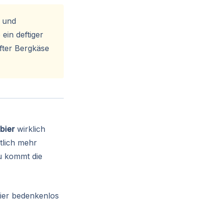
e und
 ein deftiger
ifter Bergkäse
bier
wirklich
tlich mehr
zu kommt die
hier bedenkenlos