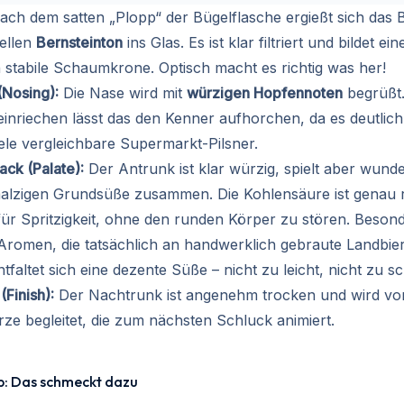
ch dem satten „Plopp“ der Bügelflasche ergießt sich das B
ellen
Bernsteinton
ins Glas. Es ist klar filtriert und bildet ei
h stabile Schaumkrone. Optisch macht es richtig was her!
(Nosing):
Die Nase wird mit
würzigen Hopfennoten
begrüßt
einriechen lässt das den Kenner aufhorchen, da es deutlich
iele vergleichbare Supermarkt-Pilsner.
ck (Palate):
Der Antrunk ist klar würzig, spielt aber wun
malzigen Grundsüße zusammen. Die Kohlensäure ist genau ri
für Spritzigkeit, ohne den runden Körper zu stören. Besond
 Aromen, die tatsächlich an handwerklich gebraute Landbier
ntfaltet sich eine dezente Süße – nicht zu leicht, nicht zu s
Finish):
Der Nachtrunk ist angenehm trocken und wird von
e begleitet, die zum nächsten Schluck animiert.
p: Das schmeckt dazu