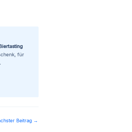
Biertasting
schenk, für
.
chster Beitrag
→