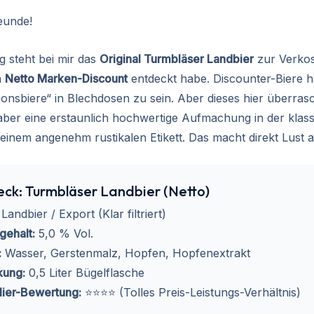
eunde!
g steht bei mir das
Original Turmbläser Landbier
zur Verkos
m
Netto Marken-Discount
entdeckt habe. Discounter-Biere h
ionsbiere“ in Blechdosen zu sein. Aber dieses hier überrasc
 aber eine erstaunlich hochwertige Aufmachung in der klas
einem angenehm rustikalen Etikett. Das macht direkt Lust 
ck: Turmbläser Landbier (Netto)
Landbier / Export (Klar filtriert)
gehalt:
5,0 % Vol.
:
Wasser, Gerstenmalz, Hopfen, Hopfenextrakt
kung:
0,5 Liter Bügelflasche
ier-Bewertung:
⭐⭐⭐⭐ (Tolles Preis-Leistungs-Verhältnis)