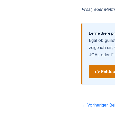
Prost, euer Matth
Lerne Biere pr
Egal ob günst
zeige ich dir
JGAs oder F
👉 Entdec
←
Vorheriger Bei