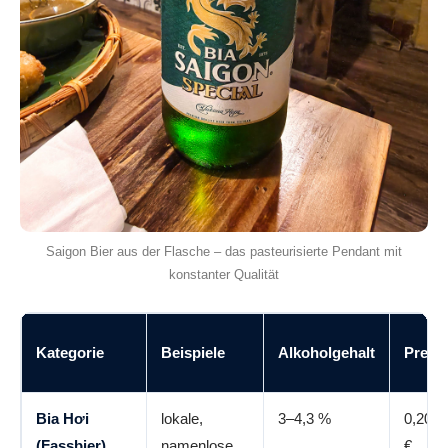
Saigon Bier aus der Flasche – das pasteurisierte Pendant mit
konstanter Qualität
Kategorie
Beispiele
Alkoholgehalt
Preis/
Bia Hơi
lokale,
3–4,3 %
0,20–0
(Fassbier)
namenlose
€