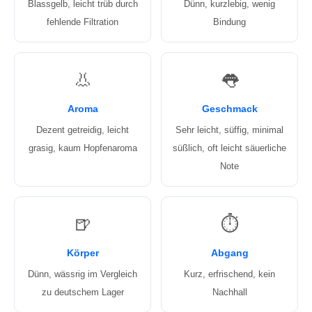
Blassgelb, leicht trüb durch
Dünn, kurzlebig, wenig
fehlende Filtration
Bindung
👃
👅
Aroma
Geschmack
Dezent getreidig, leicht
Sehr leicht, süffig, minimal
grasig, kaum Hopfenaroma
süßlich, oft leicht säuerliche
Note
🍺
⏱️
Körper
Abgang
Dünn, wässrig im Vergleich
Kurz, erfrischend, kein
zu deutschem Lager
Nachhall