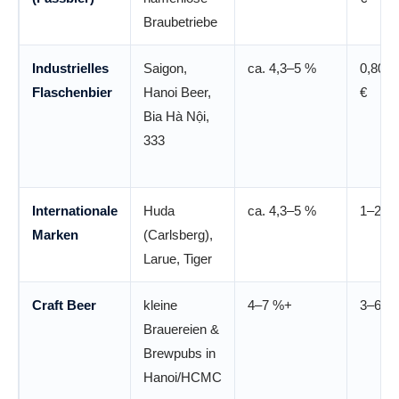
Braubetriebe
Industrielles
Saigon,
ca. 4,3–5 %
0,80–1
Flaschenbier
Hanoi Beer,
€
Bia Hà Nội,
333
Internationale
Huda
ca. 4,3–5 %
1–2 €
Marken
(Carlsberg),
Larue, Tiger
Craft Beer
kleine
4–7 %+
3–6 €
Brauereien &
Brewpubs in
Hanoi/HCMC