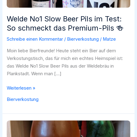
Welde No1 Slow Beer Pils im Test:
So schmeckt das Premium-Pils 🍻
Schreibe einen Kommentar
/
Bierverkostung
/
Matze
Moin liebe Bierfreunde! Heute steht ein Bier auf dem
Verkostungstisch, das für mich ein echtes Heimspiel ist:
das Welde No1 Slow Beer Pils aus der Weldebräu in
Plankstadt. Wenn man […]
Welde
Weiterlesen »
No1
Bierverkostung
Slow
Beer
Pils
im
Test: