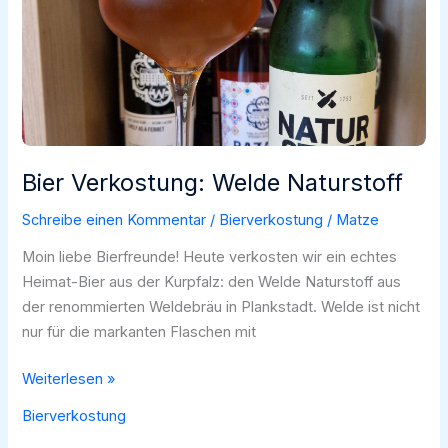
So
schmeckt
das
Premium-
Pils
🍻
Bier Verkostung: Welde Naturstoff
Schreibe einen Kommentar
/
Bierverkostung
/
Matze
Moin liebe Bierfreunde! Heute verkosten wir ein echtes
Heimat-Bier aus der Kurpfalz: den Welde Naturstoff aus
der renommierten Weldebräu in Plankstadt. Welde ist nicht
nur für die markanten Flaschen mit
Bier
Weiterlesen »
Verkostung:
Bierverkostung
Welde