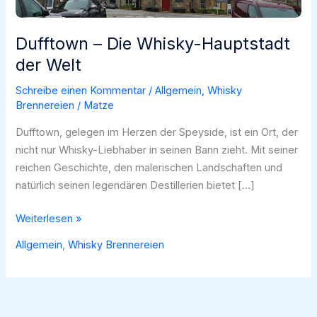
Dufftown – Die Whisky-Hauptstadt
der Welt
Schreibe einen Kommentar
/
Allgemein
,
Whisky
Brennereien
/
Matze
Dufftown, gelegen im Herzen der Speyside, ist ein Ort, der
nicht nur Whisky-Liebhaber in seinen Bann zieht. Mit seiner
reichen Geschichte, den malerischen Landschaften und
natürlich seinen legendären Destillerien bietet […]
Dufftown
Weiterlesen »
–
Allgemein
,
Whisky Brennereien
Die
Whisky-
Hauptstadt
der