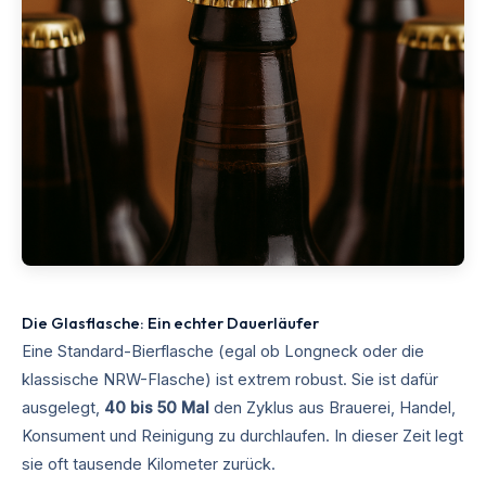
Die Glasflasche: Ein echter Dauerläufer
Eine Standard-Bierflasche (egal ob Longneck oder die
klassische NRW-Flasche) ist extrem robust. Sie ist dafür
ausgelegt,
40 bis 50 Mal
den Zyklus aus Brauerei, Handel,
Konsument und Reinigung zu durchlaufen. In dieser Zeit legt
sie oft tausende Kilometer zurück.