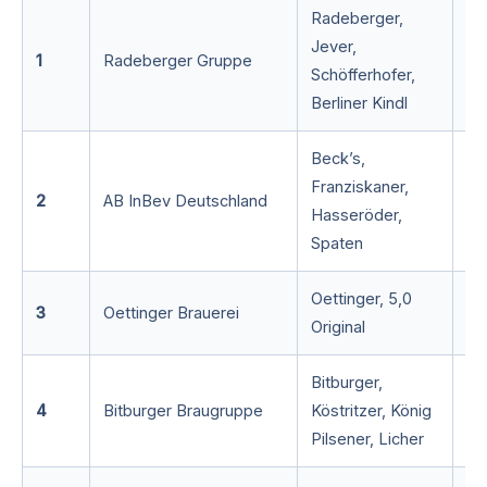
Radeberger,
Jever,
1
Radeberger Gruppe
~ 
Schöfferhofer,
Berliner Kindl
Beck’s,
Franziskaner,
2
AB InBev Deutschland
~ 
Hasseröder,
Spaten
Oettinger, 5,0
3
Oettinger Brauerei
~ 
Original
Bitburger,
4
Bitburger Braugruppe
Köstritzer, König
~ 
Pilsener, Licher