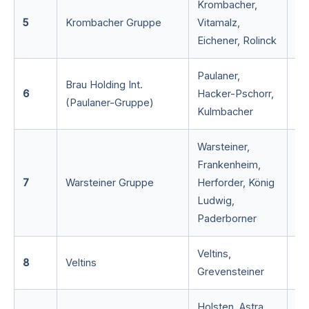
Krombacher,
5
Krombacher Gruppe
Vitamalz,
~ 
Eichener, Rolinck
Paulaner,
Brau Holding Int.
6
Hacker-Pschorr,
~ 
(Paulaner-Gruppe)
Kulmbacher
Warsteiner,
Frankenheim,
7
Warsteiner Gruppe
Herforder, König
~ 
Ludwig,
Paderborner
Veltins,
8
Veltins
~ 
Grevensteiner
Holsten, Astra,