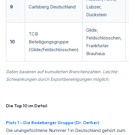
9
Carlsberg Deutschland
Lübzer,
~ 
Duckstein
Gilde,
TCB
Feldschlösschen,
10
Beteiligungsgruppe
~ 
Frankfurter
(Gilde/Feldschlösschen)
Brauhaus
Daten basieren auf kumulierten Branchenzahlen. Leichte
Schwankungen durch Exportbereinigungen möglich.
Die Top 10 im Detail
Platz 1 – Die Radeberger Gruppe (Dr. Oetker)
Die unangefochtene Nummer 1 in Deutschland gehört zum