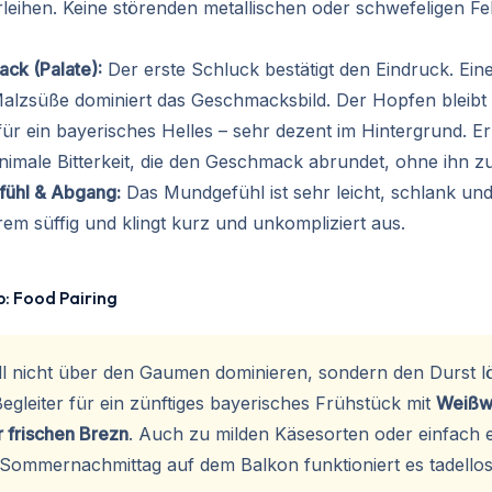
rleihen. Keine störenden metallischen oder schwefeligen F
ck (Palate):
Der erste Schluck bestätigt den Eindruck. Eine
alzsüße dominiert das Geschmacksbild. Der Hopfen bleibt 
 für ein bayerisches Helles – sehr dezent im Hintergrund. Er 
inimale Bitterkeit, die den Geschmack abrundet, ohne ihn z
fühl & Abgang:
Das Mundgefühl ist sehr leicht, schlank und
trem süffig und klingt kurz und unkompliziert aus.
: Food Pairing
ill nicht über den Gaumen dominieren, sondern den Durst lö
egleiter für ein zünftiges bayerisches Frühstück mit
Weißw
r frischen Brezn
. Auch zu milden Käsesorten oder einfach e
Sommernachmittag auf dem Balkon funktioniert es tadellos