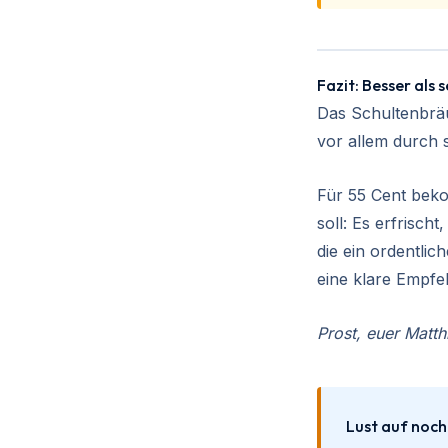
Fazit: Besser als s
Das Schultenbräu 
vor allem durch 
Für 55 Cent beko
soll: Es erfrischt
die ein ordentlic
eine klare Empfe
Prost, euer Matth
Lust auf noc