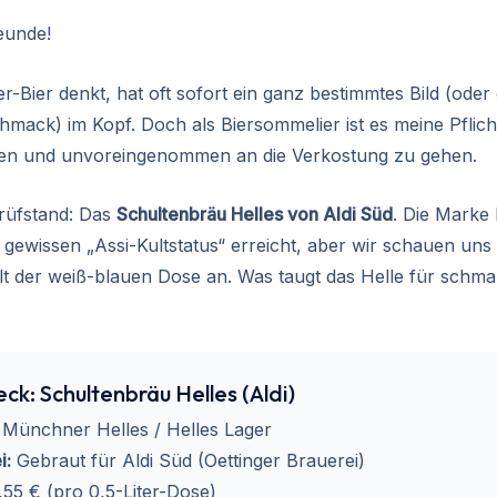
eunde!
-Bier denkt, hat oft sofort ein ganz bestimmtes Bild (oder
mack) im Kopf. Doch als Biersommelier ist es meine Pflicht
en und unvoreingenommen an die Verkostung zu gehen.
rüfstand: Das
Schultenbräu Helles von Aldi Süd
. Die Marke
n gewissen „Assi-Kultstatus“ erreicht, aber wir schauen un
alt der weiß-blauen Dose an. Was taugt das Helle für schma
ck: Schultenbräu Helles (Aldi)
Münchner Helles / Helles Lager
i:
Gebraut für Aldi Süd (Oettinger Brauerei)
55 € (pro 0,5-Liter-Dose)