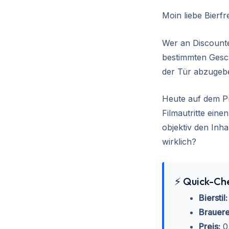
Moin liebe Bierfr
Wer an Discounter
bestimmten Gesch
der Tür abzugeb
Heute auf dem P
Filmautritte eine
objektiv den Inh
wirklich?
⚡ Quick-Che
Bierstil:
Brauere
Preis:
0,