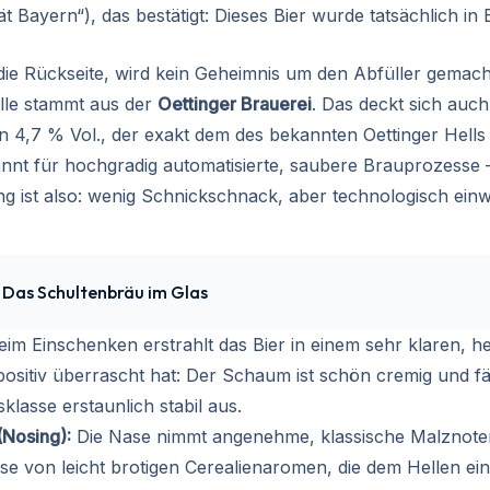
ät Bayern“), das bestätigt: Dieses Bier wurde tatsächlich in
ie Rückseite, wird kein Geheimnis um den Abfüller gemach
lle stammt aus der
Oettinger Brauerei
. Das deckt sich auc
n 4,7 % Vol., der exakt dem des bekannten Oettinger Hells 
kannt für hochgradig automatisierte, saubere Brauprozesse –
g ist also: wenig Schnickschnack, aber technologisch einw
 Das Schultenbräu im Glas
im Einschenken erstrahlt das Bier in einem sehr klaren, he
ositiv überrascht hat: Der Schaum ist schön cremig und fäll
sklasse erstaunlich stabil aus.
(Nosing):
Die Nase nimmt angenehme, klassische Malznoten
se von leicht brotigen Cerealienaromen, die dem Hellen ei