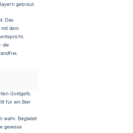
 Bayern gebraut.
t: Das
h mit dem
entspricht.
 die
andfrei.
llen Goldgelb.
t für ein Bier
 wahr. Begleitet
ne gewisse