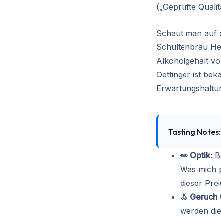
(„Geprüfte Qualit
Schaut man auf d
Schultenbräu He
Alkoholgehalt vo
Oettinger ist be
Erwartungshaltun
Tasting Notes:
👀 Optik:
Be
Was mich p
dieser Prei
👃 Geruch 
werden die