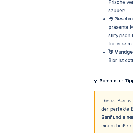
Frische ve
sauber!
👅 Geschma
präsente M
stiltypisch
für eine m
👋 Mundge
Bier ist ex
🥨 Sommelier-Tipp
Dieses Bier w
der perfekte B
Senf und eine
einem heißen 