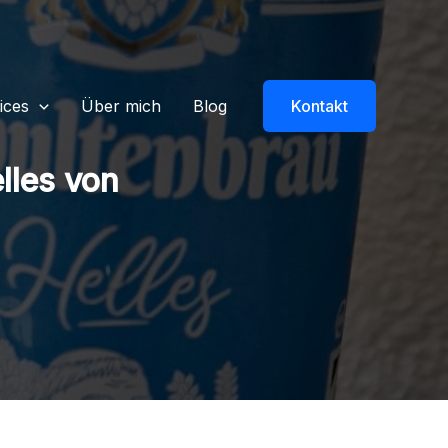
ices
Über mich
Blog
Kontakt
lles von