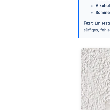
Alkohol
Sommel
Fazit:
Ein erst
süffiges, fehl