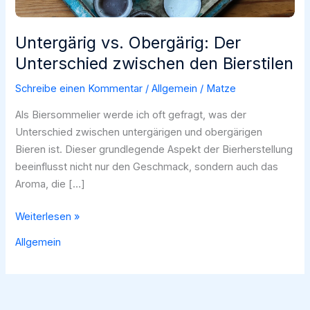
Untergärig vs. Obergärig: Der
Unterschied zwischen den Bierstilen
Schreibe einen Kommentar
/
Allgemein
/
Matze
Als Biersommelier werde ich oft gefragt, was der
Unterschied zwischen untergärigen und obergärigen
Bieren ist. Dieser grundlegende Aspekt der Bierherstellung
beeinflusst nicht nur den Geschmack, sondern auch das
Aroma, die […]
Untergärig
Weiterlesen »
vs.
Allgemein
Obergärig:
Der
Unterschied
zwischen