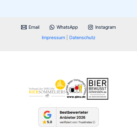
den
Bierstilen
Email
WhatsApp
Instagram
Impressum
|
Datenschutz