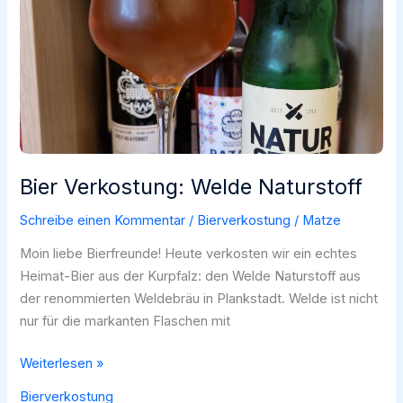
Test
Bier Verkostung: Welde Naturstoff
Schreibe einen Kommentar
/
Bierverkostung
/
Matze
Moin liebe Bierfreunde! Heute verkosten wir ein echtes
Heimat-Bier aus der Kurpfalz: den Welde Naturstoff aus
der renommierten Weldebräu in Plankstadt. Welde ist nicht
nur für die markanten Flaschen mit
Bier
Weiterlesen »
Verkostung:
Bierverkostung