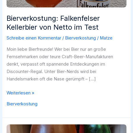
Bierverkostung: Falkenfelser
Kellerbier von Netto im Test
Schreibe einen Kommentar
/
Bierverkostung
/
Matze
Moin liebe Bierfreunde! Wer bei Bier nur an große
Fernsehmarken oder teure Craft-Beer-Manufakturen
denkt, verpasst oft spannende Entdeckungen im
Discounter-Regal. Unter Bier-Nerds wird bei
Handelsmarken oft die Nase gerümpft – […]
Bierverkostung:
Weiterlesen »
Falkenfelser
Bierverkostung
Kellerbier
von
Netto
im