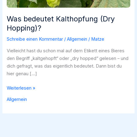
Was bedeutet Kalthopfung (Dry
Hopping)?
Schreibe einen Kommentar
/
Allgemein
/
Matze
Vielleicht hast du schon mal auf dem Etikett eines Bieres
den Begriff „kaltgehopft“ oder „dry hopped“ gelesen – und
dich gefragt, was das eigentlich bedeutet. Dann bist du
hier genau […]
Was
Weiterlesen »
bedeutet
Allgemein
Kalthopfung
(Dry
Hopping)?