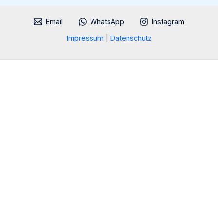
Ein
Fest
Email
WhatsApp
Instagram
für
Impressum
|
Datenschutz
Fußballfans
und
Brauereien