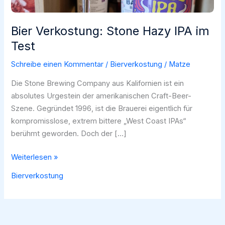
Bier Verkostung: Stone Hazy IPA im
Test
Schreibe einen Kommentar
/
Bierverkostung
/
Matze
Die Stone Brewing Company aus Kalifornien ist ein
absolutes Urgestein der amerikanischen Craft-Beer-
Szene. Gegründet 1996, ist die Brauerei eigentlich für
kompromisslose, extrem bittere „West Coast IPAs“
berühmt geworden. Doch der […]
Bier
Weiterlesen »
Verkostung:
Bierverkostung
Stone
Hazy
IPA
im