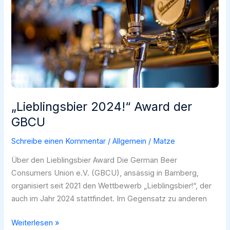
Brau
siegt!
„Lieblingsbier 2024!“ Award der
GBCU
Schreibe einen Kommentar
/
Allgemein
/
Matze
Über den Lieblingsbier Award Die German Beer
Consumers Union e.V. (GBCU), ansässig in Bamberg,
organisiert seit 2021 den Wettbewerb „Lieblingsbier!“, der
auch im Jahr 2024 stattfindet. Im Gegensatz zu anderen
„Lieblingsbier
Weiterlesen »