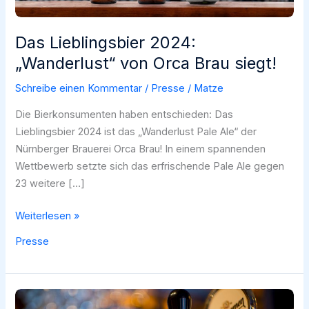
Das Lieblingsbier 2024:
„Wanderlust“ von Orca Brau siegt!
Schreibe einen Kommentar
/
Presse
/
Matze
Die Bierkonsumenten haben entschieden: Das
Lieblingsbier 2024 ist das „Wanderlust Pale Ale“ der
Nürnberger Brauerei Orca Brau! In einem spannenden
Wettbewerb setzte sich das erfrischende Pale Ale gegen
23 weitere […]
Das
Weiterlesen »
Lieblingsbier
Presse
2024:
„Wanderlust“
von
Orca