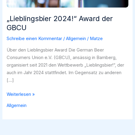
„Lieblingsbier 2024!“ Award der
GBCU
Schreibe einen Kommentar
/
Allgemein
/
Matze
Über den Lieblingsbier Award Die German Beer
Consumers Union e.V. (GBCU), ansässig in Bamberg,
organisiert seit 2021 den Wettbewerb „Lieblingsbier!“, der
auch im Jahr 2024 stattfindet. Im Gegensatz zu anderen
[…]
„Lieblingsbier
Weiterlesen »
2024!“
Allgemein
Award
der
GBCU